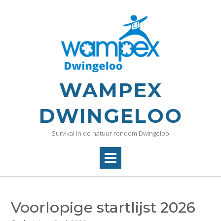
WAMPEX
DWINGELOO
Survival in de natuur rondom Dwingeloo
Voorlopige startlijst 2026